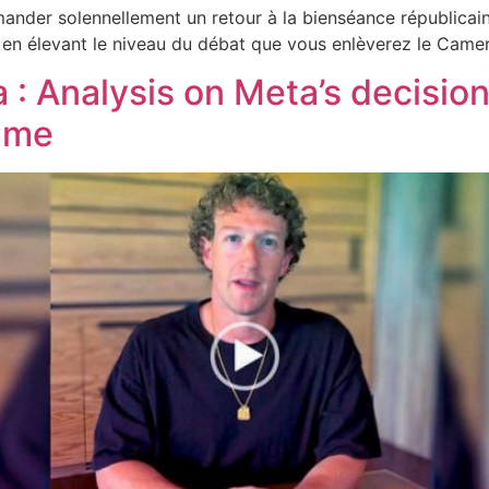
ander solennellement un retour à la bienséance républica
t en élevant le niveau du débat que vous enlèverez le Came
a : Analysis on Meta’s decisio
mme