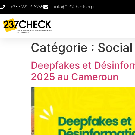
+237-222 316755
info@237check.org
Catégorie :
Social
Deepfakes et Désinform
2025 au Cameroun