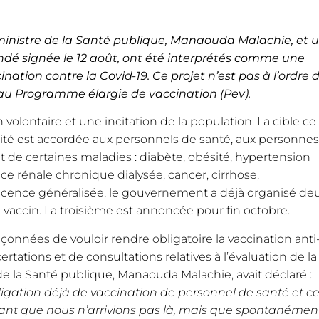
e ministre de la Santé publique, Manaouda Malachie, et 
ndé signée le 12 août, ont été interprétés comme une
ation contre la Covid-19. Ce projet n’est pas à l’ordre 
t au Programme élargie de vaccination (Pev).
volontaire et une incitation de la population. La cible ce
riorité est accordée aux personnels de santé, aux personnes
t de certaines maladies : diabète, obésité, hypertension
nce rénale chronique dialysée, cancer, cirrhose,
éticence généralisée, le gouvernement a déjà organisé de
accin. La troisième est annoncée pour fin octobre.
pçonnées de vouloir rendre obligatoire la vaccination anti
rtations et de consultations relatives à l’évaluation de la
de la Santé publique, Manaouda Malachie, avait déclaré :
ligation déjà de vaccination de personnel de santé et ce
rtant que nous n’arrivions pas là, mais que spontanémen