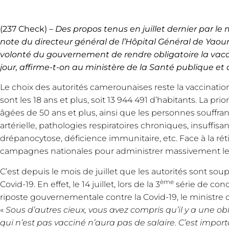
(237 Check) –
Des propos tenus en juillet dernier par l
note du directeur général de l’Hôpital Général de Yaou
volonté du gouvernement de rendre obligatoire la vaccin
jour, affirme-t-on au ministère de la Santé publique e
Le choix des autorités camerounaises reste la vaccination 
sont les 18 ans et plus, soit 13 944 491 d’habitants. La p
âgées de 50 ans et plus, ainsi que les personnes souffran
artérielle, pathologies respiratoires chroniques, insuffisa
drépanocytose, déficience immunitaire, etc. Face à la r
campagnes nationales pour administrer massivement le v
C’est depuis le mois de juillet que les autorités sont sou
ème
Covid-19. En effet, le 14 juillet, lors de la 3
série de conce
riposte gouvernementale contre la Covid-19, le ministre 
«
Sous d’autres cieux, vous avez compris qu’il y a une ob
qui n’est pas vacciné n’aura pas de salaire. C’est impo