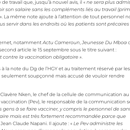
 de travail que,
jusqu’à nouvel avis
,
il «
ne sera plus admi
r son salaire sans les compléments liés au travail (pri
». La même note ajoute à l’attention de tout personnel n
us servir dans les endroits où les patients sont précaires
Internet, notamment
Actu Cameroun
,
Jeunesse Du Mboa
second article le 15 septembre sous le titre suivant :
 contre la vaccination obligatoire »
.
à la note du Dg de l’HGY et au traitement réservé par les
us seulement soupçonné mais accusé de vouloir rendre
 Clavère Nken, le chef de la cellule de communication au
vaccination (Pev), le responsable de la communication s
es gens à se faire vacciner, y compris le personnel de san
ntaire mais est très fortement recommandée parce que
 Jean Claude Napani. Il ajoute : «
Le Pev administre les