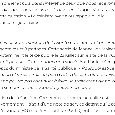
ersonnel et puis dans l’intérêt de ceux que nous recevon
s dire que nous avons mis leur vie en danger.
Vous savez
cette question.
»
Le ministre avait alors rappelé que le
ursuites judiciaires.
page Facebook
ministère de la Santé publique du Camero
entaires et 9 partages. Cette sortie de Manaouda Malac
Notamment le texte publié le 23 juillet sur le site de la V
gratuit pour les Camerounais non vaccinés »
. L’article écrit
pos du ministre de la Santé publique : «
Pourquoi est-ce
tion et se sont mis un peu à l’abri de cette affaire doiv
tat ne pourra pas continuer à faire un traitement global 
xion se poursuit au niveau du gouvernement. »
tion de la Santé au Cameroun, une autre actualité est
vernement. Il s’agit d’une note de service datant du 12 a
de Yaoundé (HGY), le Pr Vincent de Paul Djientcheu, infor