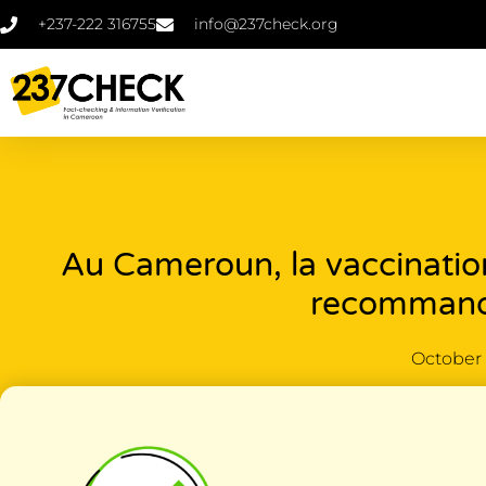
+237-222 316755
info@237check.org
Au Cameroun, la vaccination
recommand
October 