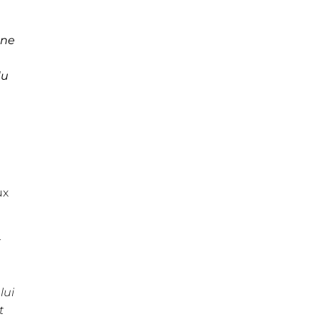
une
du
ux
-
lui
t