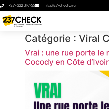
+237-222 316755
info@237check.org
Catégorie :
Viral 
Vrai : une rue porte l
Cocody en Côte d’Ivoi