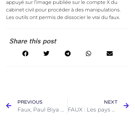
appuyé sur l’image publiée sur le compte X du
cabinet civil pour procéder à des manipulations.
Les outils ont permis de dissocier le vrai du faux.
Share this post
PREVIOUS
NEXT
Faux, Paul Biya n’offre pas 150 000 FCFA à chaque Camerounais à l’occasion de l’élection présidentielle 2025
FAUX : Les pays de l’AES n’ont pas annoncé leur retrait officiel du système monétaire du Franc CFA le 2 octobre 2025