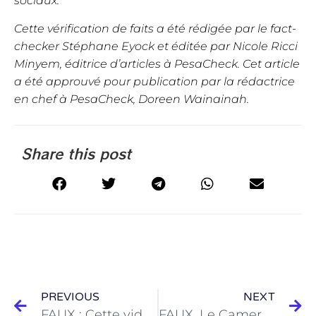
sociaux.
Cette vérification de faits a été rédigée par le fact-
checker Stéphane Eyock et éditée par Nicole Ricci
Minyem, éditrice d’articles à PesaCheck. Cet article
a été approuvé pour publication par la rédactrice
en chef à PesaCheck, Doreen Wainainah.
Share this post
PREVIOUS
NEXT
FAUX : Cette vidéo ne montre pas Issa Tchiroma Bakary avec la garde de l’armée tchadienne
FAUX. Le Cameroun n’est pas le 3e producteur mondial de cacao