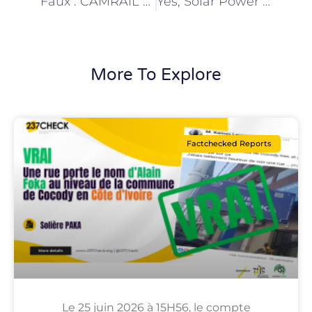
Faux : CAMRAIL n’a lancé aucun recrutement de 110 aides cheminots et de 90 contrôleurs
Yes, Solar Power has a positive impact to counter climate change challenges: The case of community hospitals in Kupemuanenguba
More To Explore
Factchecked Reports
Le 25 juin 2026 à 15H56, le compte